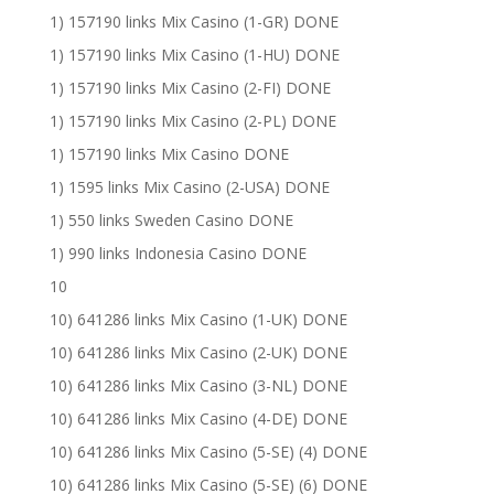
1) 157190 links Mix Casino (1-GR) DONE
1) 157190 links Mix Casino (1-HU) DONE
1) 157190 links Mix Casino (2-FI) DONE
1) 157190 links Mix Casino (2-PL) DONE
1) 157190 links Mix Casino DONE
1) 1595 links Mix Casino (2-USA) DONE
1) 550 links Sweden Casino DONE
1) 990 links Indonesia Casino DONE
10
10) 641286 links Mix Casino (1-UK) DONE
10) 641286 links Mix Casino (2-UK) DONE
10) 641286 links Mix Casino (3-NL) DONE
10) 641286 links Mix Casino (4-DE) DONE
10) 641286 links Mix Casino (5-SE) (4) DONE
10) 641286 links Mix Casino (5-SE) (6) DONE