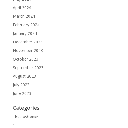
April 2024
March 2024
February 2024
January 2024
December 2023
November 2023
October 2023
September 2023
August 2023
July 2023
June 2023
Categories
! Без рубрики
1