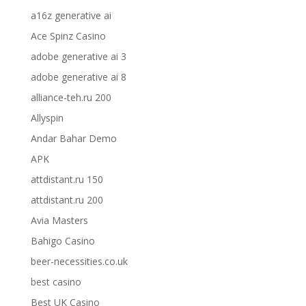
a16z generative ai
Ace Spinz Casino
adobe generative ai 3
adobe generative ai 8
alliance-teh.ru 200
Allyspin
Andar Bahar Demo
APK
attdistant.ru 150
attdistant.ru 200
Avia Masters
Bahigo Casino
beer-necessities.co.uk
best casino
Best UK Casino