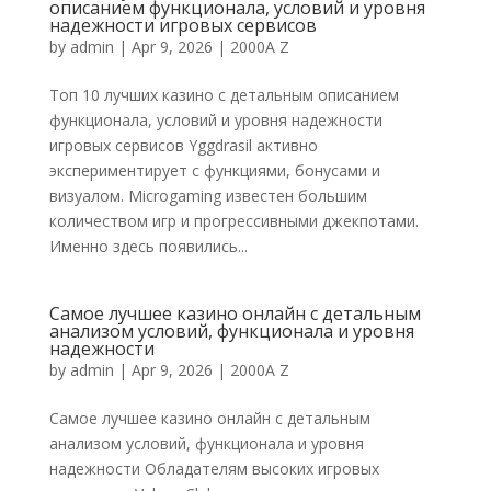
описанием функционала, условий и уровня
надежности игровых сервисов
by
admin
|
Apr 9, 2026
|
2000A Z
Топ 10 лучших казино с детальным описанием
функционала, условий и уровня надежности
игровых сервисов Yggdrasil активно
экспериментирует с функциями, бонусами и
визуалом. Microgaming известен большим
количеством игр и прогрессивными джекпотами.
Именно здесь появились...
Самое лучшее казино онлайн с детальным
анализом условий, функционала и уровня
надежности
by
admin
|
Apr 9, 2026
|
2000A Z
Самое лучшее казино онлайн с детальным
анализом условий, функционала и уровня
надежности Обладателям высоких игровых