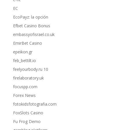
EC
EcoPayz: la opción
Efbet Casino Bonus
embassyofisrael.co.uk
EmirBet Casino
epeikon.gr
feb_bettilt.io
feelyourbody.ru 10
firelaboratory.uk
focuspp.com
Forex News
fotokidsfotografia.com
FoxSlots Casino
Fu Frog Demo