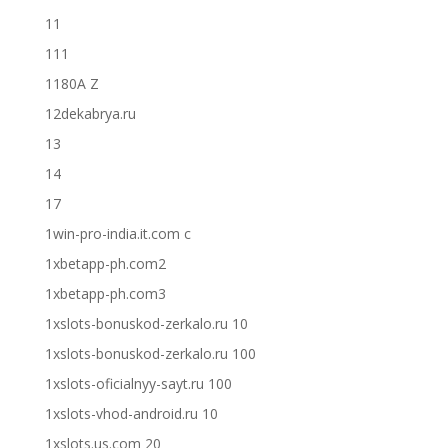
11
111
1180A Z
12dekabrya.ru
13
14
17
1win-pro-india.it.com c
1xbetapp-ph.com2
1xbetapp-ph.com3
1xslots-bonuskod-zerkalo.ru 10
1xslots-bonuskod-zerkalo.ru 100
1xslots-oficialnyy-sayt.ru 100
1xslots-vhod-android.ru 10
1xslots.us.com 20