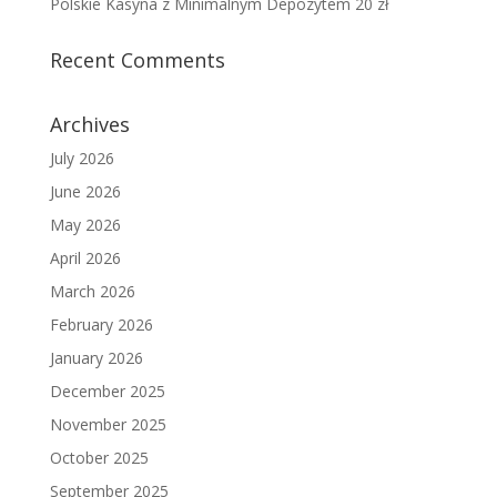
Polskie Kasyna z Minimalnym Depozytem 20 zł
Recent Comments
Archives
July 2026
June 2026
May 2026
April 2026
March 2026
February 2026
January 2026
December 2025
November 2025
October 2025
September 2025