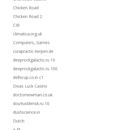
Chicken Road
Chicken Road 2
CIB
climatica.org.uk
Computers, Games
curapractic-kerpen.de
deeprockgalactic.ru 10
deeprockgalactic.ru 100
delhicup.co.in c1
Divas Luck Casino
doctornewman.co.uk
dou9ustilimsk.ru 10
dushscience.in
Dutch
e-fit