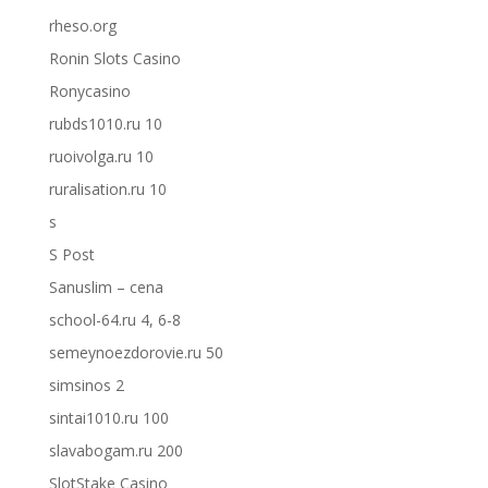
rheso.org
Ronin Slots Casino
Ronycasino
rubds1010.ru 10
ruoivolga.ru 10
ruralisation.ru 10
s
S Post
Sanuslim – cena
school-64.ru 4, 6-8
semeynoezdorovie.ru 50
simsinos 2
sintai1010.ru 100
slavabogam.ru 200
SlotStake Casino