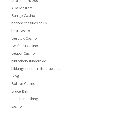
attdistant.ru 200
Avia Masters
Bahigo Casino
beer-necessities.co.uk
best casino
Best UK Casino
Betfouru Casino
Betitor Casino
bibliothek-sundern.de
bildungsinstitut-reittherapie.de
Blog
Bolizyn Casino
Bruce Bet
Cai Shen Fishing
casino