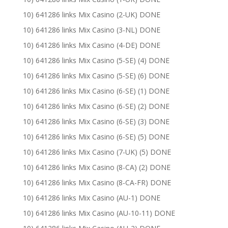
10) 641286 links Mix Casino (2-UK) DONE
10) 641286 links Mix Casino (3-NL) DONE
10) 641286 links Mix Casino (4-DE) DONE
10) 641286 links Mix Casino (5-SE) (4) DONE
10) 641286 links Mix Casino (5-SE) (6) DONE
10) 641286 links Mix Casino (6-SE) (1) DONE
10) 641286 links Mix Casino (6-SE) (2) DONE
10) 641286 links Mix Casino (6-SE) (3) DONE
10) 641286 links Mix Casino (6-SE) (5) DONE
10) 641286 links Mix Casino (7-UK) (5) DONE
10) 641286 links Mix Casino (8-CA) (2) DONE
10) 641286 links Mix Casino (8-CA-FR) DONE
10) 641286 links Mix Casino (AU-1) DONE
10) 641286 links Mix Casino (AU-10-11) DONE