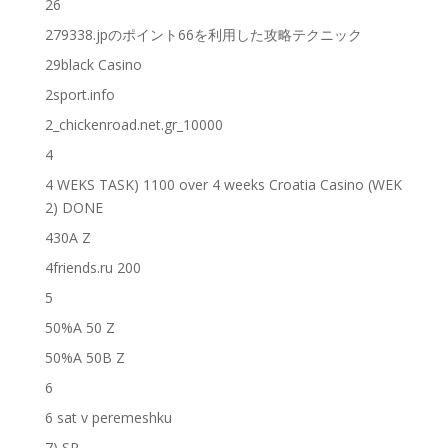
26
279338.jpのポイント66を利用した攻略テクニック
29black Casino
2sport.info
2_chickenroad.net.gr_10000
4
4 WEKS TASK) 1100 over 4 weeks Croatia Casino (WEK
2) DONE
430A Z
4friends.ru 200
5
50%A 50 Z
50%A 50B Z
6
6 sat v peremeshku
7) SP