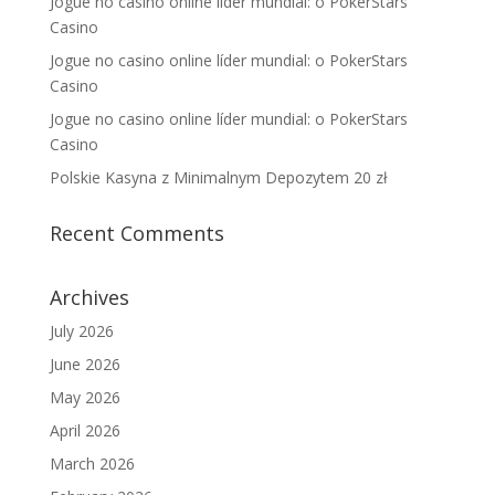
Jogue no casino online líder mundial: o PokerStars
Casino
Jogue no casino online líder mundial: o PokerStars
Casino
Jogue no casino online líder mundial: o PokerStars
Casino
Polskie Kasyna z Minimalnym Depozytem 20 zł
Recent Comments
Archives
July 2026
June 2026
May 2026
April 2026
March 2026