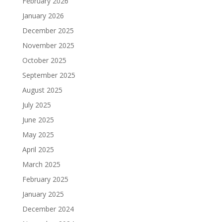
February 2026
January 2026
December 2025
November 2025
October 2025
September 2025
August 2025
July 2025
June 2025
May 2025
April 2025
March 2025
February 2025
January 2025
December 2024