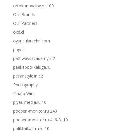
ortokonovalov.ru 100
Our Brands
Our Partners
oxd.cl
oyuncularsehri.com
pages
pathwaysacademy.in2
peekaboo-kaluga.ru
petsinstyle.in c2
Photography
Pinata Wins
plyas-media.ru 10
podberi-monitor.ru 240
podberi-monitor.ru 4 ,6-8, 10
poliklinika4rm.ru 10