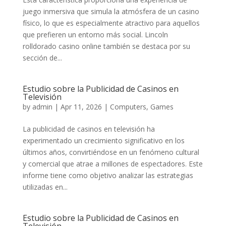
juego inmersiva que simula la atmósfera de un casino
físico, lo que es especialmente atractivo para aquellos
que prefieren un entorno más social. Lincoln
rolldorado casino online también se destaca por su
sección de...
Estudio sobre la Publicidad de Casinos en
Televisión
by
admin
|
Apr 11, 2026
|
Computers, Games
La publicidad de casinos en televisión ha
experimentado un crecimiento significativo en los
últimos años, convirtiéndose en un fenómeno cultural
y comercial que atrae a millones de espectadores. Este
informe tiene como objetivo analizar las estrategias
utilizadas en...
Estudio sobre la Publicidad de Casinos en