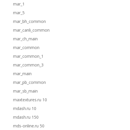
mar_1
mar_5
mar_bh_common
mar_canli_common
mar_ch_main
mar_common
mar_common_1
mar_common_3
mar_main
mar_pb_common
mar_sb_main
maxtextures.ru 10
mdash.ru 10
mdash.ru 150
mds-online.ru 50