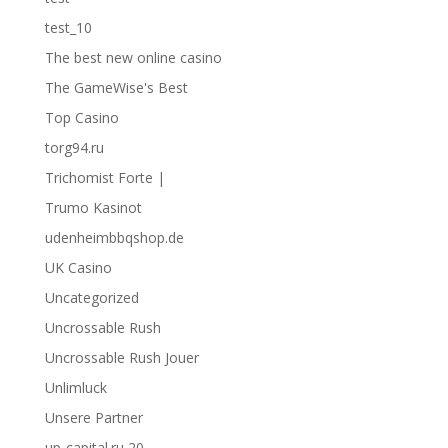
test_10
The best new online casino
The GameWise's Best
Top Casino
torg94.ru
Trichomist Forte |
Trumo Kasinot
udenheimbbqshop.de
UK Casino
Uncategorized
Uncrossable Rush
Uncrossable Rush Jouer
Unlimluck
Unsere Partner
up-capital.ru 20