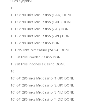
! Без рубрики
1
1) 157190 links Mix Casino (1-GR) DONE
1) 157190 links Mix Casino (1-HU) DONE
1) 157190 links Mix Casino (2-FI) DONE
1) 157190 links Mix Casino (2-PL) DONE
1) 157190 links Mix Casino DONE
1) 1595 links Mix Casino (2-USA) DONE
1) 550 links Sweden Casino DONE
1) 990 links Indonesia Casino DONE
10
10) 641286 links Mix Casino (1-UK) DONE
10) 641286 links Mix Casino (2-UK) DONE
10) 641286 links Mix Casino (3-NL) DONE
10) 641286 links Mix Casino (4-DE) DONE