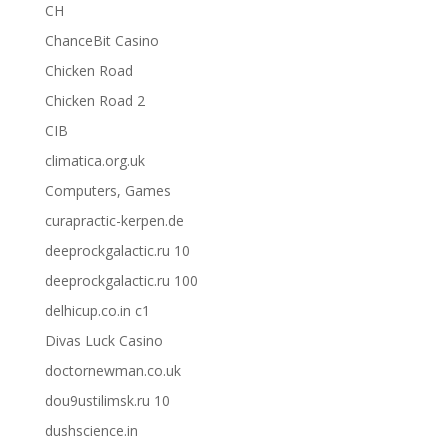
CH
ChanceBit Casino
Chicken Road
Chicken Road 2
CIB
climatica.org.uk
Computers, Games
curapractic-kerpen.de
deeprockgalactic.ru 10
deeprockgalactic.ru 100
delhicup.co.in c1
Divas Luck Casino
doctornewman.co.uk
dou9ustilimsk.ru 10
dushscience.in