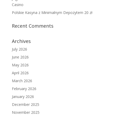
Casino
Polskie Kasyna z Minimalnym Depozytem 20 zł
Recent Comments
Archives
July 2026
June 2026
May 2026
April 2026
March 2026
February 2026
January 2026
December 2025
November 2025