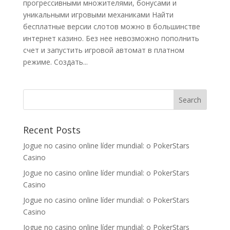
прогрессивными множителями, бонусами и
уникальными игровыми механиками Найти
бесплатные версии слотов можно в большинстве
интернет казино. Без нее невозможно пополнить
счет и запустить игровой автомат в платном
режиме. Создать...
Recent Posts
Jogue no casino online líder mundial: o PokerStars
Casino
Jogue no casino online líder mundial: o PokerStars
Casino
Jogue no casino online líder mundial: o PokerStars
Casino
Jogue no casino online líder mundial: o PokerStars