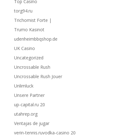
Top Casino
torg94.ru
Trichomist Forte |
Trumo Kasinot
udenheimbbqshop.de
UK Casino
Uncategorized
Uncrossable Rush
Uncrossable Rush Jouer
Unlimluck
Unsere Partner
up-capital.ru 20
utahrep.org
Ventajas de jugar
verin-tennis.ruvodka-casino 20