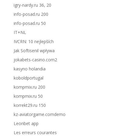
igry-nardy.ru 36, 20
info-posad.ru 200
info-posad.ru 50
IT+NL
IVCRN: 10 nejlepších
Jak Softisenil wpływa
jokabets-casino.com2
kasyno holandia
koboldportugal
kompmix.ru 200
kompmix.ru 50
korrekt29.ru 150
kz-aviatorgame.comdemo
Leonbet app
Les erreurs courantes