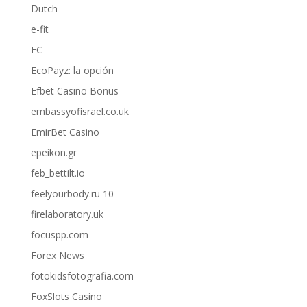
Dutch
e-fit
EC
EcoPayz: la opción
Efbet Casino Bonus
embassyofisrael.co.uk
EmirBet Casino
epeikon.gr
feb_bettilt.io
feelyourbody.ru 10
firelaboratory.uk
focuspp.com
Forex News
fotokidsfotografia.com
FoxSlots Casino