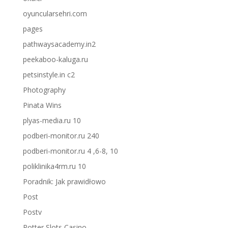
oyuncularsehri.com
pages
pathwaysacademy.in2
peekaboo-kaluga.ru
petsinstyle.in c2
Photography
Pinata Wins
plyas-media.ru 10
podberi-monitor.ru 240
podberi-monitor.ru 4 ,6-8, 10
poliklinika4rm.ru 10
Poradnik: Jak prawidłowo
Post
Postv
Potter Slots Casino