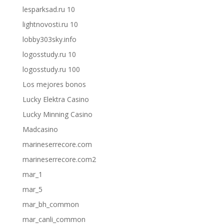
lesparksad.ru 10
lightnovosti.ru 10
lobby303sky.info
logosstudy.ru 10
logosstudy.ru 100
Los mejores bonos
Lucky Elektra Casino
Lucky Minning Casino
Madcasino
marineserrecore.com
marineserrecore.com2
mar_1
mar_5
mar_bh_common
mar_canli_common