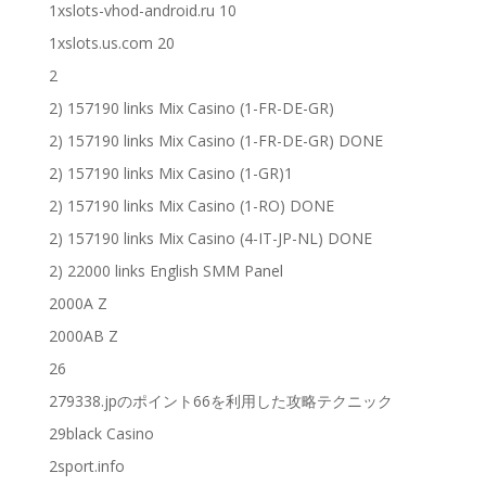
1xslots-vhod-android.ru 10
1xslots.us.com 20
2
2) 157190 links Mix Casino (1-FR-DE-GR)
2) 157190 links Mix Casino (1-FR-DE-GR) DONE
2) 157190 links Mix Casino (1-GR)1
2) 157190 links Mix Casino (1-RO) DONE
2) 157190 links Mix Casino (4-IT-JP-NL) DONE
2) 22000 links English SMM Panel
2000A Z
2000AB Z
26
279338.jpのポイント66を利用した攻略テクニック
29black Casino
2sport.info