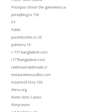
Pourquoi choisir the-gamewise.ca
pricepblog.ru 150
PT
Public
pucenkoclinic.ru 20
pulmix.ru 10
r-777-bangladesh.com
r777bangladesh.com
radiotaximaldonado.cl
restaurantesucellus.com
rezume2016.ru 100
rheso.org
Ronin Slots Casino
Ronycasino