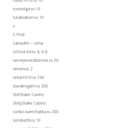
rubds1010.ru 10
ruoivolga.ru 10
ruralisation.ru 10
s
S Post
Sanuslim – cena
school-64.ru 4, 6-8
semeynoezdorovie.ru 50
simsinos 2
sintai1010.ru 100
slavabogam.ru 200
SlotStake Casino
SlotyStake Casino
sonko-kamchatka.ru 200
soroka59.ru 10