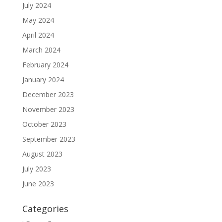
July 2024
May 2024
April 2024
March 2024
February 2024
January 2024
December 2023
November 2023
October 2023
September 2023
August 2023
July 2023
June 2023
Categories