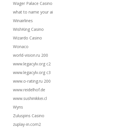
Wager Palace Casino
what to name your ai
Winairlines
WishKing Casino
Wizardo Casino
Wonaco
world-vision.ru 200
www.legacylv.org c2
www.legacylv.org c3
www.o-rating.ru 200
www.reidelhof.de
www.sushinikkei.cl
Wyns
Zuluspins Casino
zuplay-in.com2