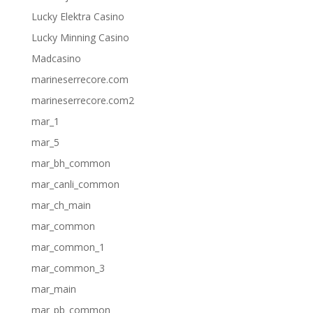
Lucky Elektra Casino
Lucky Minning Casino
Madcasino
marineserrecore.com
marineserrecore.com2
mar_1
mar_5
mar_bh_common
mar_canli_common
mar_ch_main
mar_common
mar_common_1
mar_common_3
mar_main
mar_pb_common