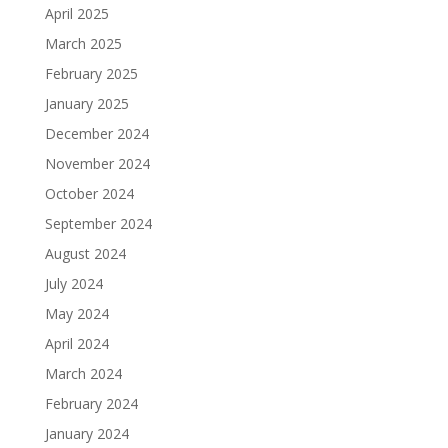
April 2025
March 2025
February 2025
January 2025
December 2024
November 2024
October 2024
September 2024
August 2024
July 2024
May 2024
April 2024
March 2024
February 2024
January 2024