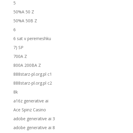
5
50%A 50 Z
50%A 50B Z
6
6 sat v peremeshku
7) SP
700A Z
800A 200BA Z
888starz-pl.org.pl c1
888starz-pl.org.pl c2
8k
a16z generative ai
Ace Spinz Casino
adobe generative ai 3
adobe generative ai 8