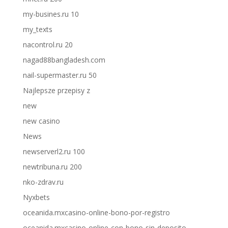
my-busines.ru 10
my_texts
nacontrol.ru 20
nagad88bangladesh.com
nail-supermaster.ru 50
Najlepsze przepisy z
new
new casino
News
newserverl2.ru 100
newtribuna.ru 200
nko-zdrav.ru
Nyxbets
oceanida.mxcasino-online-bono-por-registro
oceanida.mxcasino-online-con-bono-sin-deposito