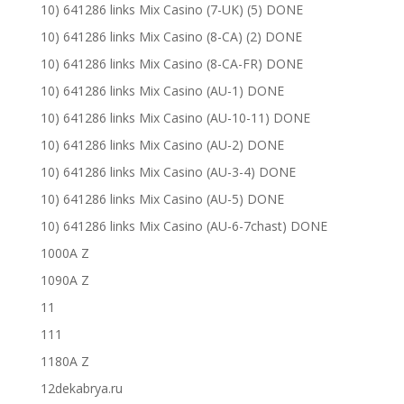
10) 641286 links Mix Casino (7-UK) (5) DONE
10) 641286 links Mix Casino (8-CA) (2) DONE
10) 641286 links Mix Casino (8-CA-FR) DONE
10) 641286 links Mix Casino (AU-1) DONE
10) 641286 links Mix Casino (AU-10-11) DONE
10) 641286 links Mix Casino (AU-2) DONE
10) 641286 links Mix Casino (AU-3-4) DONE
10) 641286 links Mix Casino (AU-5) DONE
10) 641286 links Mix Casino (AU-6-7chast) DONE
1000A Z
1090A Z
11
111
1180A Z
12dekabrya.ru