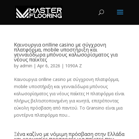
Καινουργια onlline casino με σύγχρονη
πλατφόρμα, mobile υποστήριξη και
γενναιόδωρα μπόνους καλωσορίσματος για
νέους παίκτες
by
admin
|
Apr 6, 2026
|
1090A Z
Καινουργια onlline casino με σύγχρονη πλατφόρμα,
mobile υποστήριξη και γενναιόδωρα μπόνους
καλωσορίσματος για νέους παίκτες Η πλατφόρμα είναι
πλήρως βελτιστοποιημένη για κινητά, επιτρέποντας
εύκολη πρόσβαση από παντού. Το Gransino είναι μια
μοντέρνα πλατφόρμα που...
Ξένα καζίνο με νόμιμη πρόσβαση στην Ελλάδα