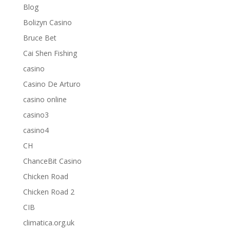
Blog
Bolizyn Casino
Bruce Bet
Cai Shen Fishing
casino
Casino De Arturo
casino online
casino3
casino4
CH
ChanceBit Casino
Chicken Road
Chicken Road 2
CIB
climatica.org.uk