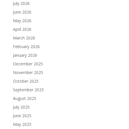
July 2026
June 2026
May 2026
April 2026
March 2026
February 2026
January 2026
December 2025
November 2025
October 2025
September 2025
August 2025
July 2025
June 2025
May 2025