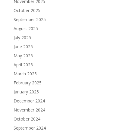
November 2025
October 2025
September 2025
August 2025
July 2025
June 2025
May 2025
April 2025
March 2025
February 2025
January 2025
December 2024
November 2024
October 2024
September 2024