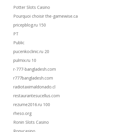
Potter Slots Casino
Pourquoi choisir the-gamewise.ca
pricepblog.ru 150
PT
Public
pucenkoclinic.ru 20
pulmix.ru 10
r-777-bangladesh.com
r777bangladesh.com
radiotaximaldonado.cl
restaurantesucellus.com
rezume2016.ru 100
rheso.org
Ronin Slots Casino
Ronycasino