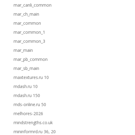
mar_canli_common
mar_ch_main
mar_common
mar_common_1
mar_common_3
mar_main
mar_pb_common
mar_sb_main
maxtextures.ru 10
mdash.ru 10
mdash.ru 150
mds-online.ru 50
melhores-2026
mindstrengths.co.uk
mininformrd.ru 36, 20