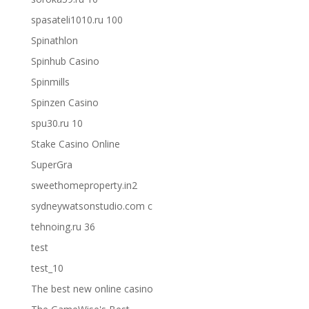
spasateli1010.ru 100
Spinathlon
Spinhub Casino
Spinmills
Spinzen Casino
spu30.ru 10
Stake Casino Online
SuperGra
sweethomeproperty.in2
sydneywatsonstudio.com c
tehnoing.ru 36
test
test_10
The best new online casino