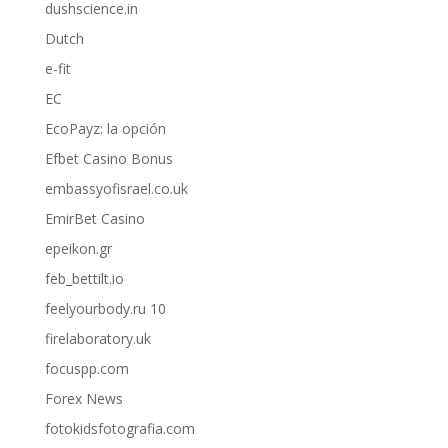
dushscience.in
Dutch
e-fit
EC
EcoPayz: la opción
Efbet Casino Bonus
embassyofisrael.co.uk
EmirBet Casino
epeikon.gr
feb_bettilt.io
feelyourbody.ru 10
firelaboratory.uk
focuspp.com
Forex News
fotokidsfotografia.com