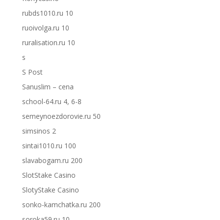
rubds1010.ru 10
ruoivolga.ru 10
ruralisation.ru 10
s
S Post
Sanuslim – cena
school-64.ru 4, 6-8
semeynoezdorovie.ru 50
simsinos 2
sintai1010.ru 100
slavabogam.ru 200
SlotStake Casino
SlotyStake Casino
sonko-kamchatka.ru 200
soroka59.ru 10