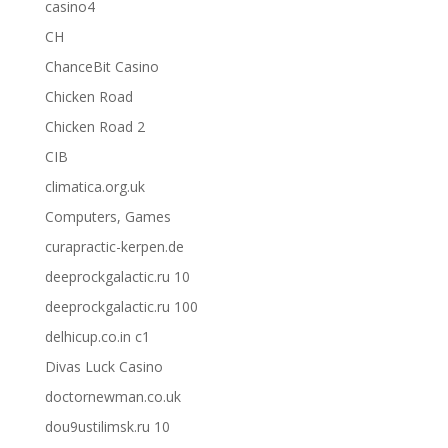
casino4
CH
ChanceBit Casino
Chicken Road
Chicken Road 2
CIB
climatica.org.uk
Computers, Games
curapractic-kerpen.de
deeprockgalactic.ru 10
deeprockgalactic.ru 100
delhicup.co.in c1
Divas Luck Casino
doctornewman.co.uk
dou9ustilimsk.ru 10