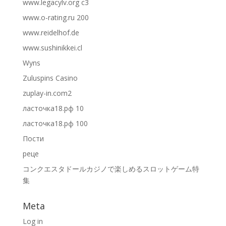
www.legacylv.org c3
www.o-rating.ru 200
www.reidelhof.de
www.sushinikkei.cl
Wyns
Zuluspins Casino
zuplay-in.com2
ласточка18.рф 10
ласточка18.рф 100
Пости
реце
コンクエスタドールカジノで楽しめるスロットゲーム特
集
Meta
Log in