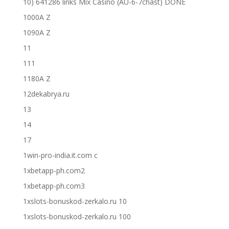
10) 641286 links Mix Casino (AU-6-7chast) DONE
1000A Z
1090A Z
11
111
1180A Z
12dekabrya.ru
13
14
17
1win-pro-india.it.com c
1xbetapp-ph.com2
1xbetapp-ph.com3
1xslots-bonuskod-zerkalo.ru 10
1xslots-bonuskod-zerkalo.ru 100