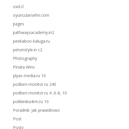
oxd.cl
oyuncularsehri.com
pages
pathwaysacademy.in2
peekaboo-kaluga.ru
petsinstyle.in c2
Photography
Pinata Wins
plyas-media.ru 10
podberi-monitor.ru 240
podberi-monitor.ru 4 ,6-8, 10
poliklinika4rm.ru 10
Poradnik: Jak prawidłowo
Post
Postv