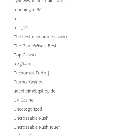
sydneywatsonstudio.com c
tehnoing.ru 36
test
test_10
The best new online casino
The GameWise's Best
Top Casino
torg94.ru
Trichomist Forte |
Trumo Kasinot
udenheimbbqshop.de
UK Casino
Uncategorized
Uncrossable Rush
Uncrossable Rush Jouer