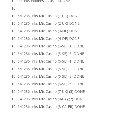
1) 990 links Indonesia Casino DONE
10
10) 641286 links Mix Casino (1-UK) DONE
10) 641286 links Mix Casino (2-UK) DONE
10) 641286 links Mix Casino (3-NL) DONE
10) 641286 links Mix Casino (4-DE) DONE
10) 641286 links Mix Casino (5-SE) (4) DONE
10) 641286 links Mix Casino (5-SE) (6) DONE
10) 641286 links Mix Casino (6-SE) (1) DONE
10) 641286 links Mix Casino (6-SE) (2) DONE
10) 641286 links Mix Casino (6-SE) (3) DONE
10) 641286 links Mix Casino (6-SE) (5) DONE
10) 641286 links Mix Casino (7-UK) (5) DONE
10) 641286 links Mix Casino (8-CA) (2) DONE
10) 641286 links Mix Casino (8-CA-FR) DONE