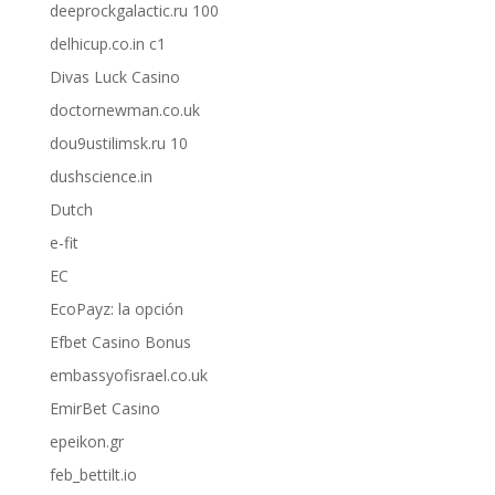
deeprockgalactic.ru 100
delhicup.co.in c1
Divas Luck Casino
doctornewman.co.uk
dou9ustilimsk.ru 10
dushscience.in
Dutch
e-fit
EC
EcoPayz: la opción
Efbet Casino Bonus
embassyofisrael.co.uk
EmirBet Casino
epeikon.gr
feb_bettilt.io