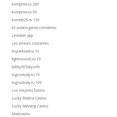
kompmix.ru 200
kompmix.ru 50
korrekt29.ru 150
kz-aviatorgame.comdemo
Leonbet app
Les erreurs courantes
lesparksad.ru 10
lightnovosti.ru 10
lobby303sky.info
logosstudy.ru 10
logosstudy.ru 100
Los mejores bonos
Lucky Elektra Casino
Lucky Minning Casino
Madcasino