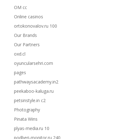
OM cc
Online casinos
ortokonovalov.ru 100
Our Brands
Our Partners
oxd.cl
oyuncularsehri.com
pages
pathwaysacademy.in2
peekaboo-kaluga.ru
petsinstyle.in c2
Photography
Pinata Wins
plyas-media.ru 10
podberi-monitor.ru 240