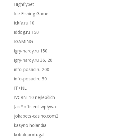
Highflybet
Ice Fishing Game
ickfa.ru 10
iddog.ru 150
IGAMING
igry-nardy.ru 150
igry-nardy.ru 36, 20
info-posad.ru 200
info-posad.ru 50
IT+NL
IVCRN: 10 nejlepších
Jak Softisenil wpływa
jokabets-casino.com2
kasyno holandia
koboldportugal