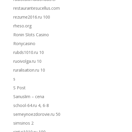
restaurantesucellus.com
rezume2016.ru 100
rheso.org
Ronin Slots Casino
Ronycasino
rubds1010.ru 10
ruoivolga.ru 10
ruralisation.ru 10
s
S Post
Sanuslim – cena
school-64.ru 4, 6-8
semeynoezdorovie.ru 50
simsinos 2
sintai1010.ru 100