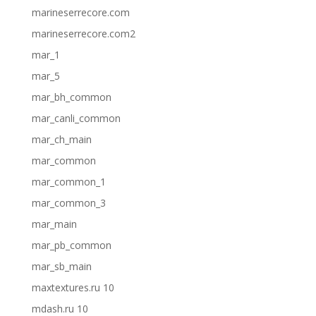
marineserrecore.com
marineserrecore.com2
mar_1
mar_5
mar_bh_common
mar_canli_common
mar_ch_main
mar_common
mar_common_1
mar_common_3
mar_main
mar_pb_common
mar_sb_main
maxtextures.ru 10
mdash.ru 10