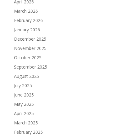
April 2026
March 2026
February 2026
January 2026
December 2025
November 2025
October 2025
September 2025
August 2025
July 2025
June 2025
May 2025
April 2025
March 2025
February 2025