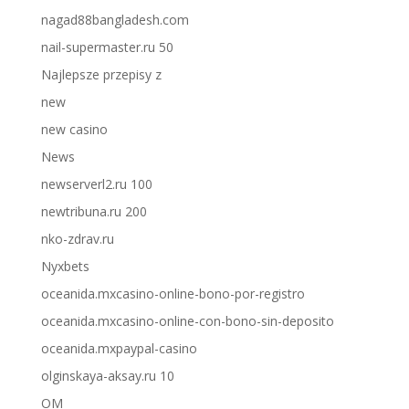
nagad88bangladesh.com
nail-supermaster.ru 50
Najlepsze przepisy z
new
new casino
News
newserverl2.ru 100
newtribuna.ru 200
nko-zdrav.ru
Nyxbets
oceanida.mxcasino-online-bono-por-registro
oceanida.mxcasino-online-con-bono-sin-deposito
oceanida.mxpaypal-casino
olginskaya-aksay.ru 10
OM