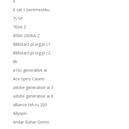
6
6 sat v peremeshku
7) SP
700A Z
800A 200BA Z
888starz-pl.org.pl c1
888starz-pl.org.pl c2
8k
a16z generative ai
Ace Spinz Casino
adobe generative ai 3
adobe generative ai 8
alliance-teh.ru 200
Allyspin
Andar Bahar Demo